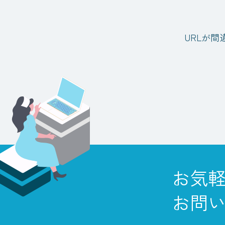
URLが
お気
お問