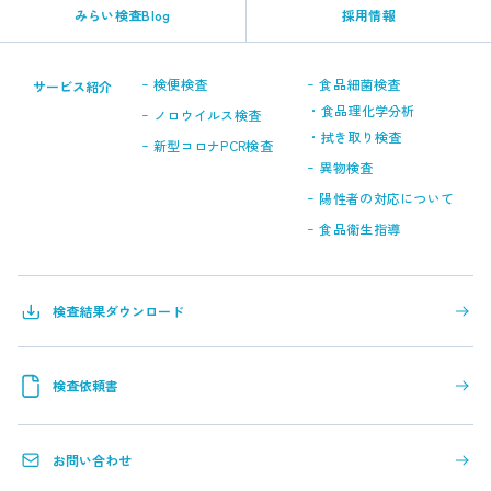
みらい検査Blog
採用情報
-
-
検便検査
食品細菌検査
サービス紹介
-
・食品理化学分析
ノロウイルス検査
・拭き取り検査
-
新型コロナPCR検査
-
異物検査
-
陽性者の対応について
-
食品衛生指導
検査結果ダウンロード
検査依頼書
お問い合わせ